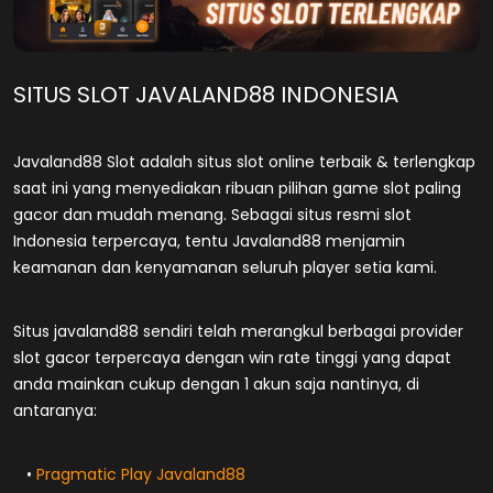
SITUS SLOT JAVALAND88 INDONESIA
Javaland88 Slot adalah situs slot online terbaik & terlengkap
saat ini yang menyediakan ribuan pilihan game slot paling
gacor dan mudah menang. Sebagai situs resmi slot
Indonesia terpercaya, tentu Javaland88 menjamin
keamanan dan kenyamanan seluruh player setia kami.
Situs javaland88 sendiri telah merangkul berbagai provider
slot gacor terpercaya dengan win rate tinggi yang dapat
anda mainkan cukup dengan 1 akun saja nantinya, di
antaranya:
Pragmatic Play Javaland88