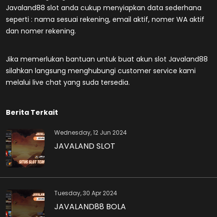
Javaland88 slot anda cukup menyiapkan data sederhana
seperti : nama sesuai rekening, email aktif, nomer WA aktif
dan nomer rekening.
Jika memerlukan bantuan untuk buat akun slot Javaland88
silahkan langsung menghubungi customer service kami
melalui live chat yang suda tersedia.
Berita Terkait
Wednesday, 12 Jun 2024
JAVALAND SLOT
Tuesday, 30 Apr 2024
JAVALAND88 BOLA