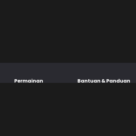
Permainan
Bantuan & Panduan
Togel
Tentang Kami
Slot
Syarat dan Ketentuan
Casino
Kebijakan Privasi
Games
Pusat Bantuan
Sports
Hubungi Kami
Promo
F.A.Q