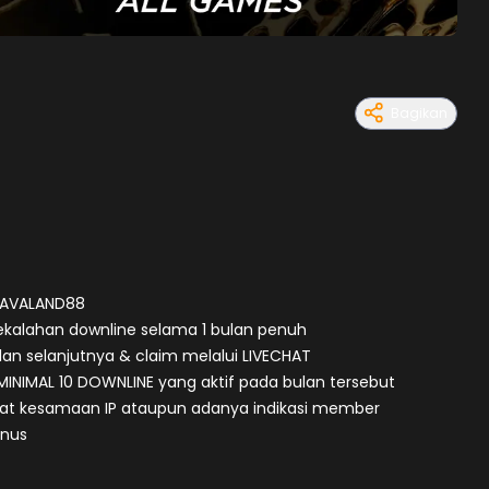
Bagikan
JAVALAND88
kekalahan downline selama 1 bulan penuh
lan selanjutnya & claim melalui LIVECHAT
MINIMAL 10 DOWNLINE
yang aktif pada bulan tersebut
pat kesamaan IP ataupun adanya indikasi member
onus