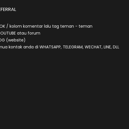
EFERRAL
OK
/ kolom komentar lalu tag teman - teman
YOUTUBE
atau forum
OG
(website)
emua kontak anda di
WHATSAPP, TELEGRAM, WECHAT, LINE, DLL