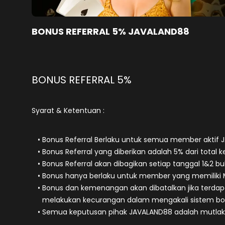
BONUS REFERRAL 5% JAVALAND88
BONUS REFERRAL 5%
Syarat & Ketentuan :
Bonus Referral Berlaku untuk semua member aktif
Bonus Referral yang diberikan adalah
5%
dari total 
Bonus Referral akan dibagikan setiap tanggal 1&2 bu
Bonus hanya berlaku untuk member yang memiliki
Bonus dan kemenangan akan dibatalkan jika terda
melakukan kecurangan dalam mengakali sistem b
Semua keputusan pihak
JAVALAND88
adalah mutlak